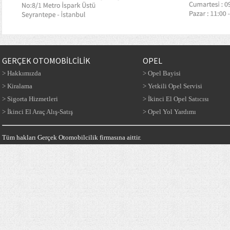
GERÇEK OTOMOBİLCİLİK
OPEL
> Hakkımızda
> Opel Bayisi
> Kiralama
> Yetkili Opel Servisi
> Sigorta Hizmetleri
> İkinci El Opel Satıcısı
> İkinci El Araç Alış-Satış
> Opel Yol Yardımı
Tüm hakları Gerçek Otomobilcilik firmasına aittir.