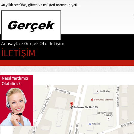
40 yıllık tecrübe, güven ve müşteri memnuniyeti...
Anasayfa > Gerçek Oto İletişim
İLETİŞİM